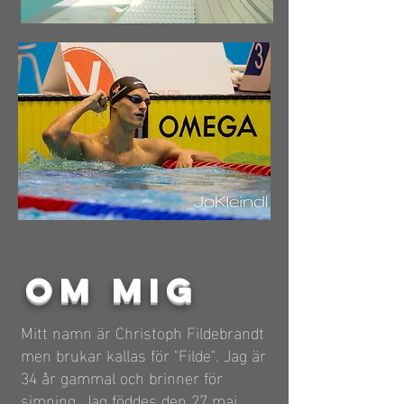
OM MIG
Mitt namn är Christoph Fildebrandt
men brukar kallas för "Filde". Jag är
34 år gammal och brinner för
simning. Jag föddes den 27 maj