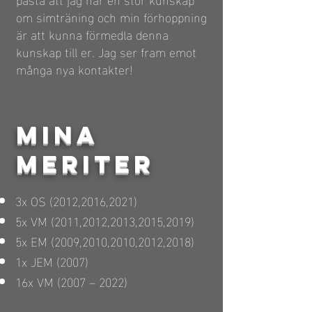
om simträning och min förhoppning
är att kunna förmedla denna
kunskap till er. Jag ser fram emot
många nya kontakter!
MINA
MERITER
3x OS (2012,2016,2021)
5x VM (2011,2012,2013,2015,2019)
5x EM (2009,2010,2010,2012,2018)
1x JEM (2007)
16x VM (2007 – 2022)