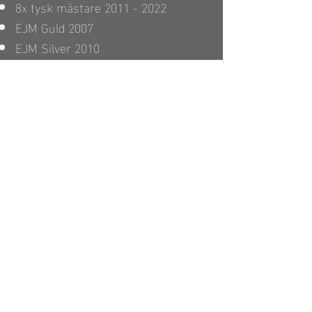
8x tysk mästare
2011 - 2022
EJM Guld 2007
EJM Silver 2010
EM Silver 2011
4: e plats Världscup 2012
6: e plats OS London 2012
3: e plats Världscup 2015
5: e plats VM 2016
6: e plats OS Rio 2016
16:e plats OS Tokyo 2021