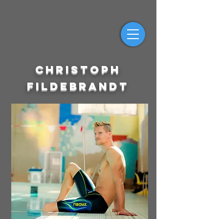
Christoph
Fildebrandt