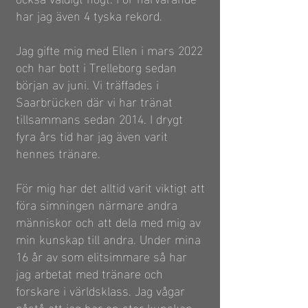
har jag även 4 tyska rekord.
Jag gifte mig med Ellen i mars 2022
och har bott i Trelleborg sedan
början av juni. Vi träffades i
Saarbrücken där vi har tränat
tillsammans sedan 2014. I drygt
fyra års tid har jag även varit
hennes tränare.
För mig har det alltid varit viktigt att
föra simningen närmare andra
människor och att dela med mig av
min kunskap till andra. Under mina
16 år av som elitsimmare så har
jag arbetat med tränare och
forskare i världsklass. Jag vågar
påstå att jag har en stor kunskap