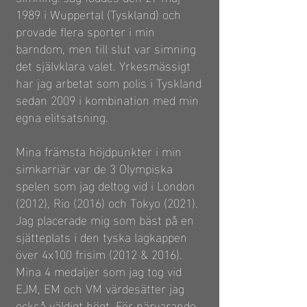
1989 i Wuppertal (Tyskland) och
provade flera sporter i min
barndom, men till slut var simning
det självklara valet. Yrkesmässigt
har jag arbetat som polis i Tyskland
sedan 2009 i kombination med min
egna elitsatsning.
Mina främsta höjdpunkter i min
simkarriär var de 3 Olympiska
spelen som jag deltog vid i London
(2012), Rio (2016) och Tokyo (2021).
Jag placerade mig som bäst på en
sjätteplats i den tyska lagkappen
över 4x100 frisim (2012 & 2016).
Mina 4 medaljer som jag tog vid
EJM, EM och VM värdesätter jag
också väldigt högt. För närvarande